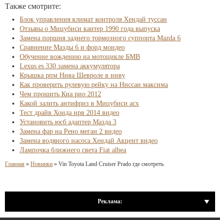
Также смотрите:
Блок управления климат контроля Хендай туссан
Отзывы о Мицубиси кантер 1990 года выпуска
Замена поршня заднего тормозного суппорта Mazda 6
Сравнение Мазды 6 и форд мондео
Обучение вождению на мотоцикле БМВ
Lexus es 330 замена аккумулятора
Крышка рпм Нива Шевроле в ниву
Как проверить рулевую рейку на Ниссан максима
Чем прошить Киа рио 2012
Какой залить антифриз в Мицубиси асх
Тест драйв Хонда нрв 2014 видео
Установить юсб адаптер Мазда 3
Замена фар на Рено меган 2 видео
Замена водяного насоса Хендай Акцент видео
Лампочка ближнего света Fiat albea
Главная
»
Новинки
»
Vin Toyota Land Cruiser Prado где смотреть
Реклама: