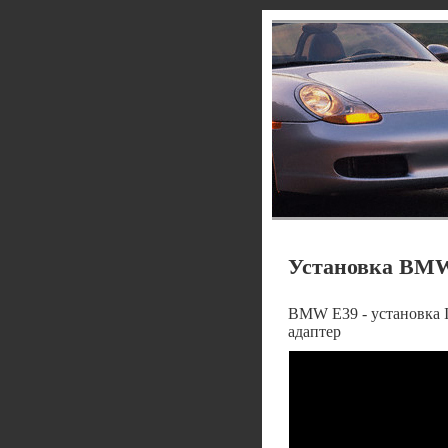
Установка BMW 
BMW E39 - установка I
адаптер