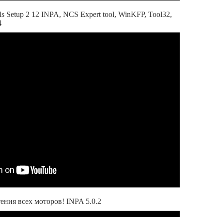
ls Setup 2 12 INPA, NCS Expert tool, WinKFP, Tool32,
4
ения всех моторов! INPA 5.0.2