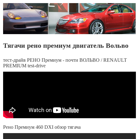
Тягачи рено премиум двигатель Вольво
тест-драйв РЕНО Премиум - почти ВОЛЬВО / RENAULT
PREMIUM test-drive
Рено Премиум 460 DXI обзор тягача