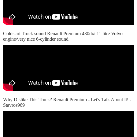
Coldstart Truck sound Renault Premium 430dxi 11 litre Volvo
engine/very nice 6-cylinder sound
Why Dislike This Truck? Renault Premium - Let's Talk About It! -
Stavros969