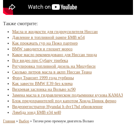
Также смотрите:
Масла и жидкости для гидроусилителя Ниссан
Давление в топливной рампе БМВ м54
Как прокачать гур на Пежо партнер
BMW заводится и глохнет мороз
Какое масло рекомендовано для Ниссан тиида
Все видео про Субару трибека
Регулировка топливной дизель на Мицубиси
Сколько литров масла в акпп Ниссан Теана
Форд Транзит 1999 года турбины
Как завести BMW E39 без ключа
Вихревая заслонка на Вольво xc90
Замена масла в гидравлическом подъемнике кузова КАМАЗ
Блок предохранителей под капотом Хонда Цивик ферио
Видеорегистратор Hyundai h dvr17hd обновление
Лямбда зонд БМВ е34 м40
Главная
»
Выбор
»
Тягачи рено премиум двигатель Вольво