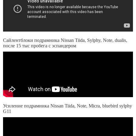
Сайлентблоки подрамника Nissan Tiida, Sylphy, Note, dualis,
после 15 тыс пробега с эспандером
Усиление подрамника Nissan Tiida, Note, Micra, bluebird sylphy
G11