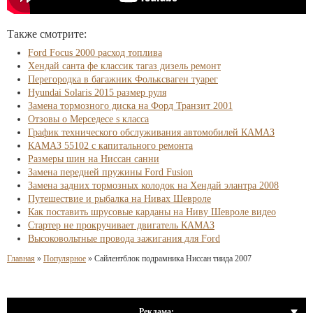
Также смотрите:
Ford Focus 2000 расход топлива
Хендай санта фе классик тагаз дизель ремонт
Перегородка в багажник Фольксваген туарег
Hyundai Solaris 2015 размер руля
Замена тормозного диска на Форд Транзит 2001
Отзовы о Мерседесе s класса
График технического обслуживания автомобилей КАМАЗ
КАМАЗ 55102 с капитального ремонта
Размеры шин на Ниссан санни
Замена передней пружины Ford Fusion
Замена задних тормозных колодок на Хендай элантра 2008
Путешествие и рыбалка на Нивах Шевроле
Как поставить шрусовые карданы на Ниву Шевроле видео
Стартер не прокручивает двигатель КАМАЗ
Высоковольтные провода зажигания для Ford
Главная
»
Популярное
»
Сайлентблок подрамника Ниссан тиида 2007
Реклама: