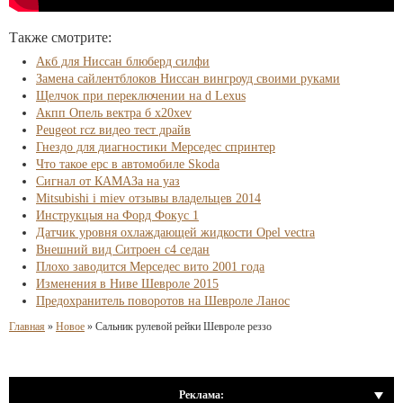
Также смотрите:
Акб для Ниссан блюберд силфи
Замена сайлентблоков Ниссан вингроуд своими руками
Щелчок при переключении на d Lexus
Акпп Опель вектра б x20xev
Peugeot rcz видео тест драйв
Гнездо для диагностики Мерседес спринтер
Что такое epc в автомобиле Skoda
Сигнал от КАМАЗа на уаз
Mitsubishi i miev отзывы владельцев 2014
Инструкцыя на Форд Фокус 1
Датчик уровня охлаждающей жидкости Opel vectra
Внешний вид Ситроен с4 седан
Плохо заводится Мерседес вито 2001 года
Изменения в Ниве Шевроле 2015
Предохранитель поворотов на Шевроле Ланос
Главная
»
Новое
»
Сальник рулевой рейки Шевроле реззо
Реклама: