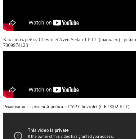
Как снять рейку Chevrolet Aveo Sedan 1.6 LT (шанхаец) , рейка
7069974123
Ремкомплект рулевой рейки с ГУР Chevrolet (CR 9002 KIT)