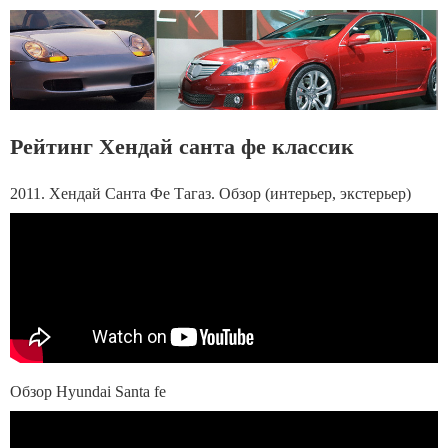
Рейтинг Хендай санта фе классик
2011. Хендай Санта Фе Тагаз. Обзор (интерьер, экстерьер)
Обзор Hyundai Santa fe