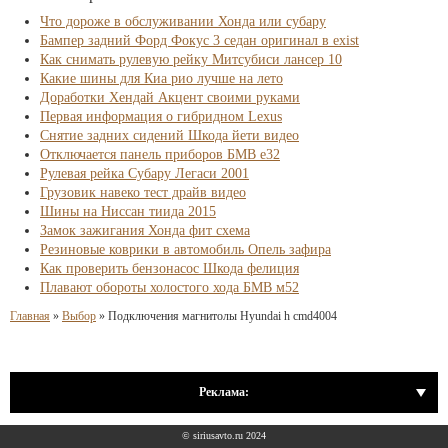
Что дороже в обслуживании Хонда или субару
Бампер задний Форд Фокус 3 седан оригинал в exist
Как снимать рулевую рейку Митсубиси лансер 10
Какие шины для Киа рио лучше на лето
Доработки Хендай Акцент своими руками
Первая информация о гибридном Lexus
Снятие задних сидений Шкода йети видео
Отключается панель приборов БМВ е32
Рулевая рейка Субару Легаси 2001
Грузовик навеко тест драйв видео
Шины на Ниссан тиида 2015
Замок зажигания Хонда фит схема
Резиновые коврики в автомобиль Опель зафира
Как проверить бензонасос Шкода фелиция
Плавают обороты холостого хода БМВ м52
Главная
»
Выбор
»
Подключения магнитолы Hyundai h cmd4004
Реклама:
© siriusavto.ru 2024