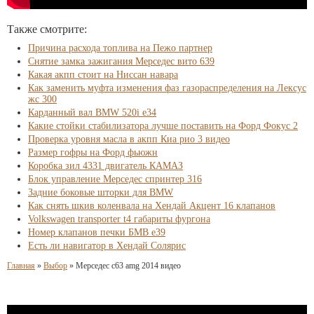
Также смотрите:
Причина расхода топлива на Пежо партнер
Снятие замка зажигания Мерседес вито 639
Какая акпп стоит на Ниссан навара
Как заменить муфта изменения фаз газораспределения на Лексус
жс 300
Карданный вал BMW 520i e34
Какие стойки стабилизатора лучше поставить на Форд Фокус 2
Проверка уровня масла в акпп Киа рио 3 видео
Размер гофры на Форд фьюжн
Коробка зил 4331 двигатель КАМАЗ
Блок управление Мерседес спринтер 316
Задние боковые шторки для BMW
Как снять шкив коленвала на Хендай Акцент 16 клапанов
Volkswagen transporter t4 габариты фургона
Номер клапанов печки БМВ е39
Есть ли навигатор в Хендай Солярис
Главная
»
Выбор
»
Мерседес c63 amg 2014 видео