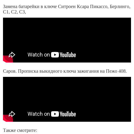
Замена батарейки в ключе Ситроен Ксара Пикассо, Берлинго,
С1, С2, С3,
Саров. Прописка выкидного ключа зажигания на Пежо 408.
Также смотрите: