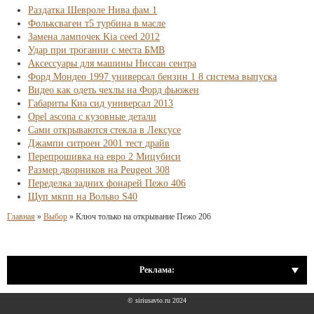
Раздатка Шевроле Нива фам 1
Фольксваген т5 турбина в масле
Замена лампочек Kia ceed 2012
Удар при трогании с места БМВ
Аксессуары для машины Ниссан сентра
Форд Мондео 1997 универсал бензин 1 8 система выпуска
Видео как одеть чехлы на Форд фьюжен
Габариты Киа сид универсал 2013
Opel ascona с кузовные детали
Сами открываются стекла в Лексусе
Джампи ситроен 2001 тест драйв
Перепрошивка на евро 2 Мицубиси
Размер дворников на Peugeot 308
Переделка задних фонарей Пежо 406
Щуп мкпп на Вольво S40
Главная
»
Выбор
»
Ключ только на открывание Пежо 206
Реклама:
© siriusavto.ru 2024