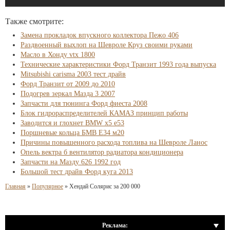
Также смотрите:
Замена прокладок впускного коллектора Пежо 406
Раздвоенный выхлоп на Шевроле Круз своими руками
Масло в Хонду vtx 1800
Технические характеристики Форд Транзит 1993 года выпуска
Mitsubishi carisma 2003 тест драйв
Форд Транзит от 2009 до 2010
Подогрев зеркал Мазда 3 2007
Запчасти для тюнинга Форд фиеста 2008
Блок гидрораспределителей КАМАЗ принцип работы
Заводится и глохнет BMW x5 e53
Поршневые кольца БМВ Е34 м20
Причины повышенного расхода топлива на Шевроле Ланос
Опель вектра б вентилятор радиатора кондиционера
Запчасти на Мазду 626 1992 год
Большой тест драйв Форд куга 2013
Главная
»
Популярное
»
Хендай Солярис за 200 000
Реклама: