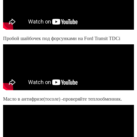
Пробой шайбочек под форсунками на Ford Transit TDCi
Масло в антифризе(тосоле) -проверяйте теплообменник.