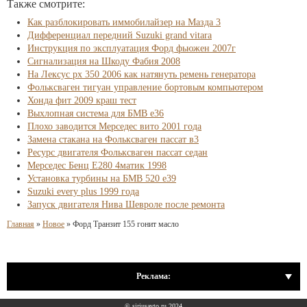
Также смотрите:
Как разблокировать иммобилайзер на Мазда 3
Дифференциал передний Suzuki grand vitara
Инструкция по эксплуатация Форд фьюжен 2007г
Сигнализация на Шкоду Фабия 2008
На Лексус рх 350 2006 как натянуть ремень генератора
Фольксваген тигуан управление бортовым компьютером
Хонда фит 2009 краш тест
Выхлопная система для БМВ е36
Плохо заводится Мерседес вито 2001 года
Замена стакана на Фольксваген пассат в3
Ресурс двигателя Фольксваген пассат седан
Мерседес Бенц Е280 4матик 1998
Установка турбины на БМВ 520 е39
Suzuki every plus 1999 года
Запуск двигателя Нива Шевроле после ремонта
Главная
»
Новое
»
Форд Транзит 155 гонит масло
Реклама:
© siriusavto.ru 2024